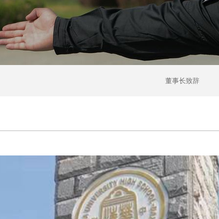
董事长致辞