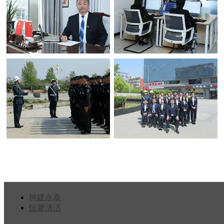
坤建永泰
恒馨清洁