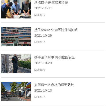
浓浓饺子香 暖暖立冬情
2021-11-08
MORE
携手aramark 为医院保驾护航
2021-10-29
MORE
携手清华附中 共创校园安全
2021-10-20
MORE
如何做一名合格的保安队长
2021-10-18
MORE