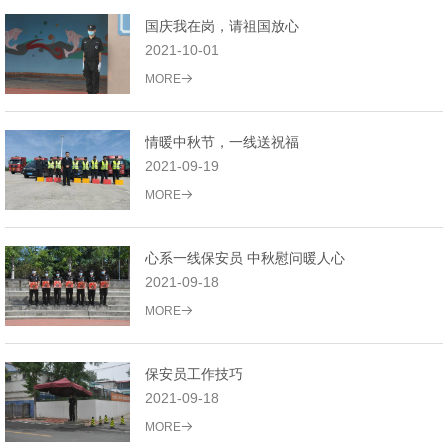
国庆我在岗，请祖国放心
2021-10-01
MORE
情暖中秋节，一线送祝福
2021-09-19
MORE
心系一线保安员 中秋慰问暖人心
2021-09-18
MORE
保安员工作技巧
2021-09-18
MORE